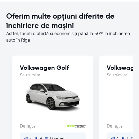
Oferim multe opțiuni diferite de
închiriere de mașini
Astfel, faceți o ofertă și economisiți până la 50% la închirierea
auto în Riga
Volkswagen Golf
Volkswage
Sau similar
Sau similar
De la
De la
/zi
/zi
4
4
Manual
2
4
M