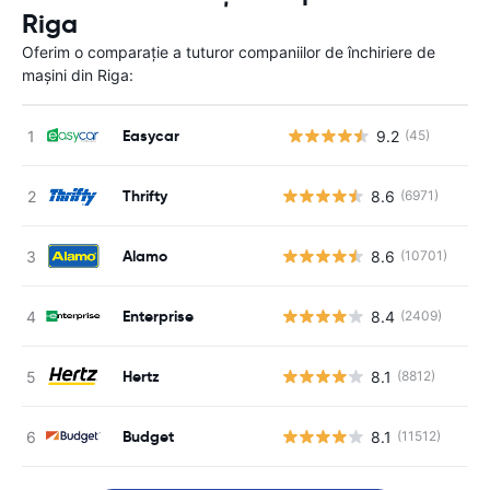
Riga
Oferim o comparație a tuturor companiilor de închiriere de
mașini din Riga:
Easycar
9.2
(45)
Nu
Thrifty
8.6
(6971)
Alamo
8.6
(10701)
Enterprise
8.4
(2409)
Hertz
8.1
(8812)
Budget
8.1
(11512)