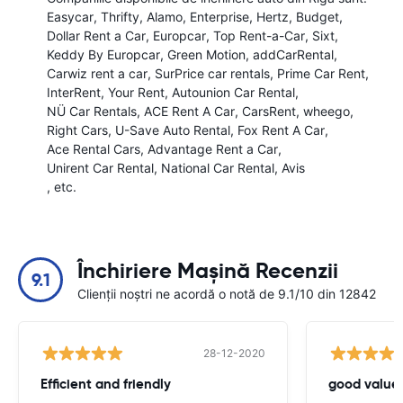
Easycar
Thrifty
Alamo
Enterprise
Hertz
Budget
Dollar Rent a Car
Europcar
Top Rent-a-Car
Sixt
Keddy By Europcar
Green Motion
addCarRental
Carwiz rent a car
SurPrice car rentals
Prime Car Rent
InterRent
Your Rent
Autounion Car Rental
NÜ Car Rentals
ACE Rent A Car
CarsRent
wheego
Right Cars
U-Save Auto Rental
Fox Rent A Car
Ace Rental Cars
Advantage Rent a Car
Unirent Car Rental
National Car Rental
Avis
, etc.
Închiriere Mașină Recenzii
9.1
Clienții noștri ne acordă o notă de 9.1/10 din 12842
28-12-2020
Efficient and friendly
good value