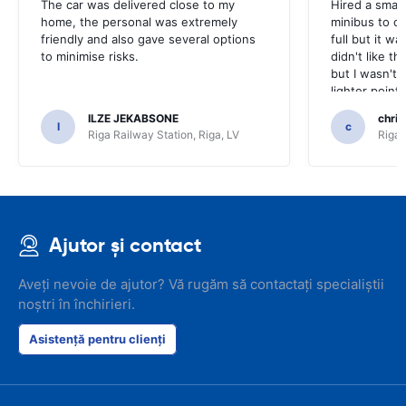
The car was delivered close to my
Hired a small
home, the personal was extremely
minibus to car
friendly and also gave several options
full but it w
to minimise risks.
didn't like th
but I wasn't 
lighter point
nav lead wor
ILZE JEKABSONE
chris
off. All in al
I
c
Riga Railway Station, Riga, LV
Riga 
complaints bu
days hire I w
Ajutor și contact
Aveți nevoie de ajutor? Vă rugăm să contactați specialiștii
noștri în închirieri.
Asistență pentru clienți