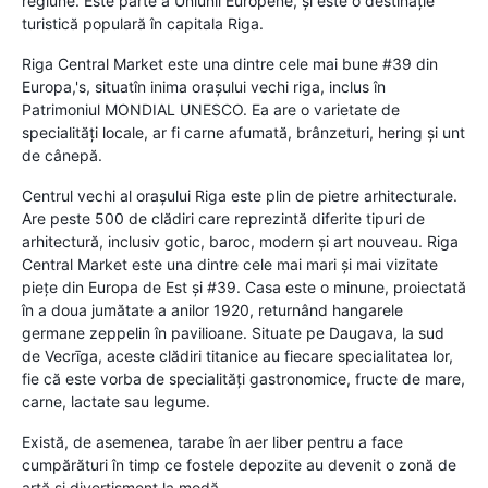
regiune. Este parte a Uniunii Europene, și este o destinație
turistică populară în capitala Riga.
Riga Central Market este una dintre cele mai bune #39 din
Europa,'s, situatîn inima orașului vechi riga, inclus în
Patrimoniul MONDIAL UNESCO. Ea are o varietate de
specialități locale, ar fi carne afumată, brânzeturi, hering și unt
de cânepă.
Centrul vechi al orașului Riga este plin de pietre arhitecturale.
Are peste 500 de clădiri care reprezintă diferite tipuri de
arhitectură, inclusiv gotic, baroc, modern și art nouveau.
Riga
Central Market este una dintre cele mai mari și mai vizitate
piețe din Europa de Est și #39. Casa este o minune, proiectată
în a doua jumătate a anilor 1920, returnând hangarele
germane zeppelin în pavilioane. Situate pe Daugava, la sud
de Vecrīga, aceste clădiri titanice au fiecare specialitatea lor,
fie că este vorba de specialități gastronomice, fructe de mare,
carne, lactate sau legume.
Există, de asemenea, tarabe în aer liber pentru a face
cumpărături în timp ce fostele depozite au devenit o zonă de
artă și divertisment la modă.