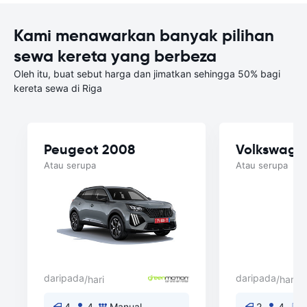
Kami menawarkan banyak pilihan
sewa kereta yang berbeza
Oleh itu, buat sebut harga dan jimatkan sehingga 50% bagi
kereta sewa di Riga
Peugeot 2008
Volkswage
Atau serupa
Atau serupa
daripada
daripada
/hari
/hari
4
4
Manual
2
4
A