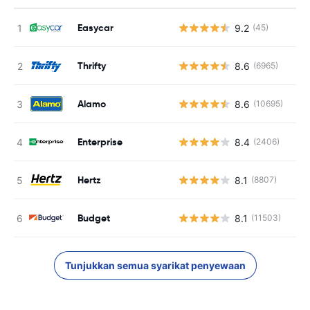
Easycar
9.2
(45)
T
Thrifty
8.6
(6965)
Alamo
8.6
(10695)
Enterprise
8.4
(2406)
Hertz
8.1
(8807)
Budget
8.1
(11503)
Tunjukkan semua syarikat penyewaan