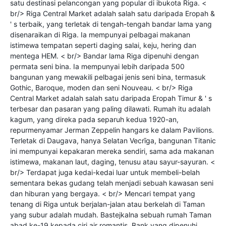
satu destinasi pelancongan yang popular di ibukota Riga. <
br/> Riga Central Market adalah salah satu daripada Eropah &
' s terbaik, yang terletak di tengah-tengah bandar lama yang
disenaraikan di Riga. Ia mempunyai pelbagai makanan
istimewa tempatan seperti daging salai, keju, hering dan
mentega HEM. < br/> Bandar lama Riga dipenuhi dengan
permata seni bina. Ia mempunyai lebih daripada 500
bangunan yang mewakili pelbagai jenis seni bina, termasuk
Gothic, Baroque, moden dan seni Nouveau. < br/> Riga
Central Market adalah salah satu daripada Eropah Timur & ' s
terbesar dan pasaran yang paling dilawati. Rumah itu adalah
kagum, yang direka pada separuh kedua 1920-an,
repurmenyamar Jerman Zeppelin hangars ke dalam Pavilions.
Terletak di Daugava, hanya Selatan Vecrīga, bangunan Titanic
ini mempunyai kepakaran mereka sendiri, sama ada makanan
istimewa, makanan laut, daging, tenusu atau sayur-sayuran. <
br/> Terdapat juga kedai-kedai luar untuk membeli-belah
sementara bekas gudang telah menjadi sebuah kawasan seni
dan hiburan yang bergaya. < br/> Mencari tempat yang
tenang di Riga untuk berjalan-jalan atau berkelah di Taman
yang subur adalah mudah. Bastejkalna sebuah rumah Taman
abad ke-19 kepada ciri air romantis, Bank yang dipenuhi