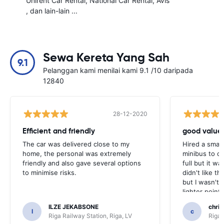
Unirent Car Rental
National Car Rental
Avis
, dan lain-lain ...
Sewa Kereta Yang Sah
9.1
Pelanggan kami menilai kami 9.1 /10 daripada
12840
28-12-2020
Efficient and friendly
good value
The car was delivered close to my
Hired a small
home, the personal was extremely
minibus to car
friendly and also gave several options
full but it w
to minimise risks.
didn't like th
but I wasn't 
lighter point
nav lead wor
ILZE JEKABSONE
chris
off. All in al
I
c
Riga Railway Station, Riga, LV
Riga 
complaints bu