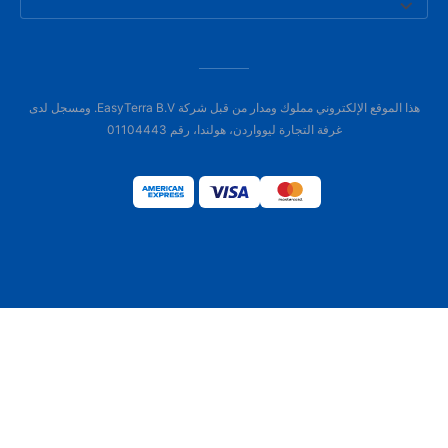
هذا الموقع الإلكتروني مملوك ومدار من قبل شركة EasyTerra B.V. ومسجل لدى
غرفة التجارة ليوواردن، هولندا، رقم 01104443